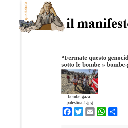
“Fermate questo genocid
sotto le bombe
»
bombe-g
bombe-gaza-
palestina-1.jpg
Facebook
Twitter
Email
What
Co