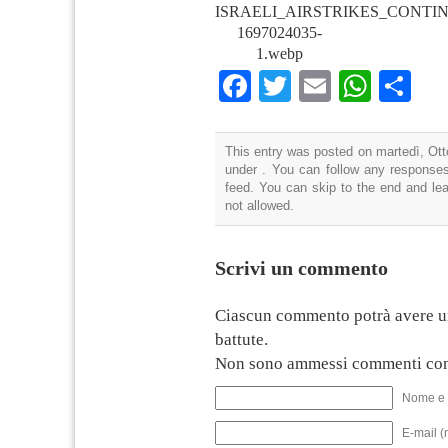
ISRAELI_AIRSTRIKES_CONTI
1697024035-
1.webp
Facebook
Twitter
Email
What
Co
This entry was posted on martedì, Otto
under . You can follow any responses
feed. You can skip to the end and lea
not allowed.
Scrivi un commento
Ciascun commento potrà avere u
battute.
Non sono ammessi commenti con
Nome e 
E-mail (