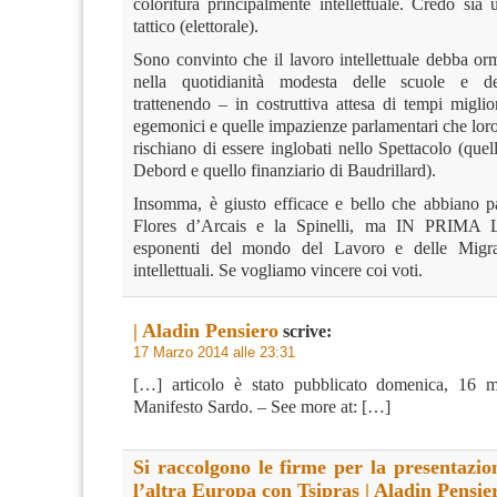
coloritura principalmente intellettuale. Credo sia
tattico (elettorale).
Sono convinto che il lavoro intellettuale debba or
nella quotidianità modesta delle scuole e del
trattenendo – in costruttiva attesa di tempi migli
egemonici e quelle impazienze parlamentari che lor
rischiano di essere inglobati nello Spettacolo (quel
Debord e quello finanziario di Baudrillard).
Insomma, è giusto efficace e bello che abbiano pa
Flores d’Arcais e la Spinelli, ma IN PRIMA
esponenti del mondo del Lavoro e delle Migra
intellettuali. Se vogliamo vincere coi voti.
| Aladin Pensiero
scrive:
17 Marzo 2014 alle 23:31
[…] articolo è stato pubblicato domenica, 16 
Manifesto Sardo. – See more at: […]
Si raccolgono le firme per la presentazio
l’altra Europa con Tsipras | Aladin Pensie