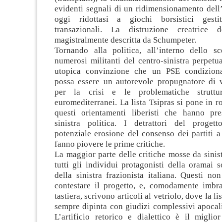
evidenti segnali di un ridimensionamento dell
oggi ridottasi a giochi borsistici gest
transazionali. La distruzione creatrice d
magistralmente descritta da Schumpeter.
Tornando alla politica, all’interno dello sce
numerosi militanti del centro-sinistra perpetua
utopica convinzione che un PSE condizionat
possa essere un autorevole propugnatore di v
per la crisi e le problematiche struttu
euromediterranei. La lista Tsipras si pone in ro
questi orientamenti liberisti che hanno pr
sinistra politica. I detrattori del proget
potenziale erosione del consenso dei partiti a
fanno piovere le prime critiche.
La maggior parte delle critiche mosse da sini
tutti gli individui protagonisti della oramai s
della sinistra frazionista italiana. Questi no
contestare il progetto, e, comodamente imbrac
tastiera, scrivono articoli al vetriolo, dove la li
sempre dipinta con giudizi complessivi apocalit
L’artificio retorico e dialettico è il miglio