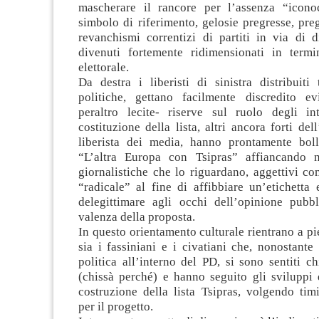
mascherare il rancore per l’assenza “icono
simbolo di riferimento, gelosie pregresse, preg
revanchismi correntizi di partiti in via di d
divenuti fortemente ridimensionati in term
elettorale.
Da destra i liberisti di sinistra distribuiti
politiche, gettano facilmente discredito e
peraltro lecite- riserve sul ruolo degli inte
costituzione della lista, altri ancora forti de
liberista dei media, hanno prontamente boll
“L’altra Europa con Tsipras” affiancando n
giornalistiche che lo riguardano, aggettivi c
“radicale” al fine di affibbiare un’etichetta 
delegittimare agli occhi dell’opinione pubb
valenza della proposta.
In questo orientamento culturale rientrano a pi
sia i fassiniani e i civatiani che, nonostante
politica all’interno del PD, si sono sentiti c
(chissà perché) e hanno seguito gli sviluppi 
costruzione della lista Tsipras, volgendo tim
per il progetto.