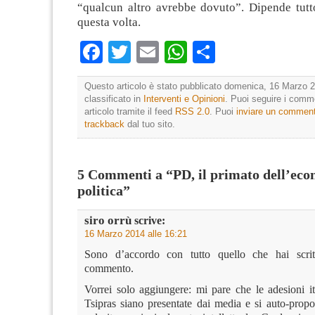
“qualcun altro avrebbe dovuto”. Dipende tutt
questa volta.
Facebook
Twitter
Email
WhatsApp
Condividi
Questo articolo è stato pubblicato domenica, 16 Marzo 2
classificato in
Interventi e Opinioni
. Puoi seguire i comm
articolo tramite il feed
RSS 2.0
. Puoi
inviare un commen
trackback
dal tuo sito.
5 Commenti a “PD, il primato dell’eco
politica”
siro orrù
scrive:
16 Marzo 2014 alle 16:21
Sono d’accordo con tutto quello che hai scri
commento.
Vorrei solo aggiungere: mi pare che le adesioni ita
Tsipras siano presentate dai media e si auto-pro