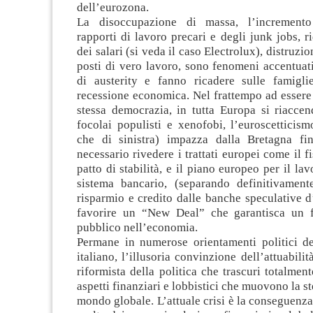
dell’eurozona.
La disoccupazione di massa, l’incremento 
rapporti di lavoro precari e degli junk jobs, r
dei salari (si veda il caso Electrolux), distruzio
posti di vero lavoro, sono fenomeni accentuati
di austerity e fanno ricadere sulle famigli
recessione economica. Nel frattempo ad essere 
stessa democrazia, in tutta Europa si riaccen
focolai populisti e xenofobi, l’euroscetticism
che di sinistra) impazza dalla Bretagna fin
necessario rivedere i trattati europei come il f
patto di stabilità, e il piano europeo per il lav
sistema bancario, (separando definitivamen
risparmio e credito dalle banche speculative d
favorire un “New Deal” che garantisca un f
pubblico nell’economia.
Permane in numerose orientamenti politici del
italiano, l’illusoria convinzione dell’attuabili
riformista della politica che trascuri totalment
aspetti finanziari e lobbistici che muovono la st
mondo globale. L’attuale crisi è la conseguenza