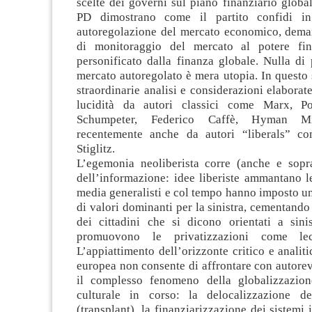
scelte dei governi sul piano finanziario global
PD dimostrano come il partito confidi i
autoregolazione del mercato economico, dema
di monitoraggio del mercato al potere fina
personificato dalla finanza globale. Nulla di
mercato autoregolato è mera utopia. In questo
straordinarie analisi e considerazioni elaborat
lucidità da autori classici come Marx, Po
Schumpeter, Federico Caffè, Hyman M
recentemente anche da autori “liberals” 
Stiglitz.
L’egemonia neoliberista corre (anche e soprat
dell’informazione: idee liberiste ammantano l
media generalisti e col tempo hanno imposto u
di valori dominanti per la sinistra, cementando
dei cittadini che si dicono orientati a sinis
promuovono le privatizzazioni come lec
L’appiattimento dell’orizzonte critico e analiti
europea non consente di affrontare con autorev
il complesso fenomeno della globalizzazio
culturale in corso: la delocalizzazione de
(transplant), la finanziarizzazione dei sistemi 