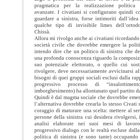
pragmatica per la realizzazione politica 
avanzate. I civatiani si configurano quindi c
guardare a sinistra, forse intimoriti dall’ide
qualche tipo di invisibile limes dell’ortodos
Chissà.
Allora mi rivolgo anche ai civatiani ricordando 
società civile che dovrebbe emergere la polit
intendo dire che un politico di sinistra che d
una profonda conoscenza riguardo la composizi
suo potenziale elettorato, o quello cui sost
rivolgere, deve necessariamente avvicinarsi al
bisogni di quei gruppi sociali esclusi dalla ra
progressivo processo di “insalottime
imborghesimento) ha allontanato quel partito da
Quindi è dal magma sociale che dovrebbe emerg
l’alternativa dovrebbe crearla lo stesso Civati 
coraggio di maturare una scelta: mettere al serv
persone della sinistra cui desidera rivolgersi, 
analisi elaborate nei suoi mesi di lavor
progressivo dialogo con le realtà escluse dall
politica di sinistra (e sono tante) occupando