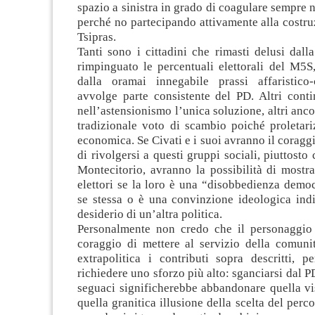
spazio a sinistra in grado di coagulare sempre 
perché no partecipando attivamente alla costruz
Tsipras.
Tanti sono i cittadini che rimasti delusi dall
rimpinguato le percentuali elettorali del M5S
dalla oramai innegabile prassi affaristico-
avvolge parte consistente del PD. Altri cont
nell’astensionismo l’unica soluzione, altri anco
tradizionale voto di scambio poiché proletariz
economica. Se Civati e i suoi avranno il coraggi
di rivolgersi a questi gruppi sociali, piuttosto 
Montecitorio, avranno la possibilità di mostra
elettori se la loro è una “disobbedienza democ
se stessa o è una convinzione ideologica indi
desiderio di un’altra politica.
Personalmente non credo che il personaggio 
coraggio di mettere al servizio della comunit
extrapolitica i contributi sopra descritti, 
richiedere uno sforzo più alto: sganciarsi dal PD
seguaci significherebbe abbandonare quella vi
quella granitica illusione della scelta del per