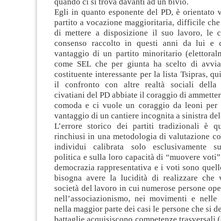
quando ci si trova davanti ad un bivio.
Egli in quanto esponente del PD, è orientato 
partito a vocazione maggioritaria, difficile che
di mettere a disposizione il suo lavoro, le 
consenso raccolto in questi anni da lui e 
vantaggio di un partito minoritario (elettora
come SEL che per giunta ha scelto di avvia
costituente interessante per la lista Tsipras, qu
il confronto con altre realtà sociali della 
civatiani del PD abbiate il coraggio di ammetter
comoda e ci vuole un coraggio da leoni per
vantaggio di un cantiere incognita a sinistra de
L’errore storico dei partiti tradizionali è q
rinchiusi in una metodologia di valutazione c
individui calibrata solo esclusivamente su
politica e sulla loro capacità di “muovere voti”
democrazia rappresentativa e i voti sono quel
bisogna avere la lucidità di realizzare che
società del lavoro in cui numerose persone op
nell’associazionismo, nei movimenti e nelle b
nella maggior parte dei casi le persone che si d
battaglie acquisiscono competenze trasversali 