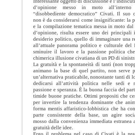
Interessante oggetto di discussione è l’indiscu
d’opinione messo in moto all’intern
“disobbediente democratico” Civati. Il suo o
non è da considerarsi come insignificante: la p
e la compilazione tematica messa in moto da
d’opinione, risulta essere uno dei principali 
desiderio politico, quello di immaginare una re
all’attuale panorama politico e culturale del
sminuire il lavoro e la passione politica ch
chimerica illusione civatiana di un PD di sinistr
La gratuità e la spontaneità di tanti (non tropp
animano la base di quel partito, non serve p
un’alternativa praticabile, nonostante tanti di 
dedicarsi all’attività politica nelle sedi e 
passione e speranza. È la buona faccia del parti
timide buone pratiche. Ottimi propositi che c
per invertire la tendenza dominante che anim
forma mentis affaristico-lobbistica che ha co
parte consistente della base, un agire soci
mosso dalla convenienza immediata estranea al
gratuità delle idee.
Ergo il problema nel caso di Civati è la pras