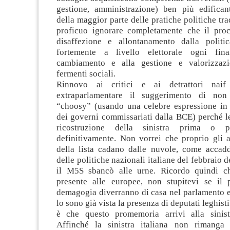
gestione, amministrazione) ben più edificant
della maggior parte delle pratiche politiche tra
proficuo ignorare completamente che il proc
disaffezione e allontanamento dalla politi
fortemente a livello elettorale ogni final
cambiamento e alla gestione e valorizzaz
fermenti sociali.
Rinnovo ai critici e ai detrattori naif 
extraparlamentare il suggerimento di non
“choosy” (usando una celebre espressione in
dei governi commissariati dalla BCE) perché l
ricostruzione della sinistra prima o p
definitivamente. Non vorrei che proprio gli at
della lista cadano dalle nuvole, come accad
delle politiche nazionali italiane del febbraio 
il M5S sbancò alle urne. Ricordo quindi c
presente alle europee, non stupitevi se il
demagogia diverranno di casa nel parlamento e
lo sono già vista la presenza di deputati leghist
è che questo promemoria arrivi alla sinistr
Affinché la sinistra italiana non rimanga 