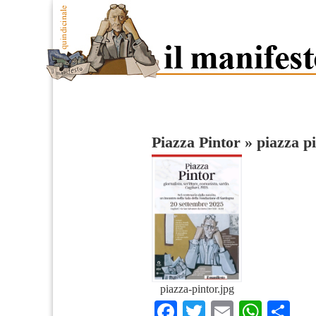
Piazza Pintor
»
piazza p
piazza-pintor.jpg
Facebook
Twitter
Email
What
Co