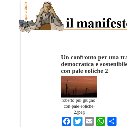
Un confronto per una tra
democratica e sostenibil
con pale eoliche 2
roberto-pili-giugno-
con-pale-eoliche-
2.jpeg
Facebook
Twitter
Email
What
Co