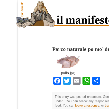
Parco naturale po mo’ d
pollo.jpg
Facebook
Twitter
Email
What
Co
This entry was posted on sabato, Genn
under . You can follow any responses
feed. You can
leave a response
, or
tr