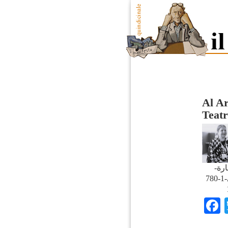
Al Ar
Teat
ارة
طيبي-1-780x470-