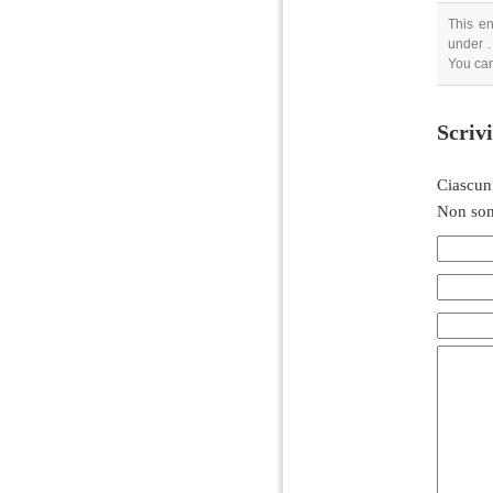
This en
under .
You can
Scriv
Ciascun
Non son