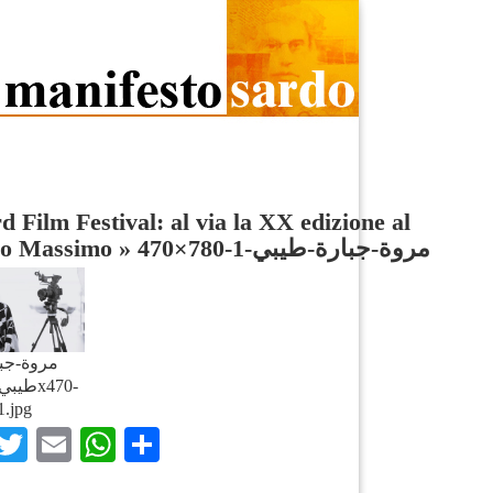
d Film Festival: al via la XX edizione al
ro Massimo
»
مروة-جبارة-طيبي-1-780×470
مروة-جب-
1.jpg
Facebook
Twitter
Email
WhatsApp
Condividi