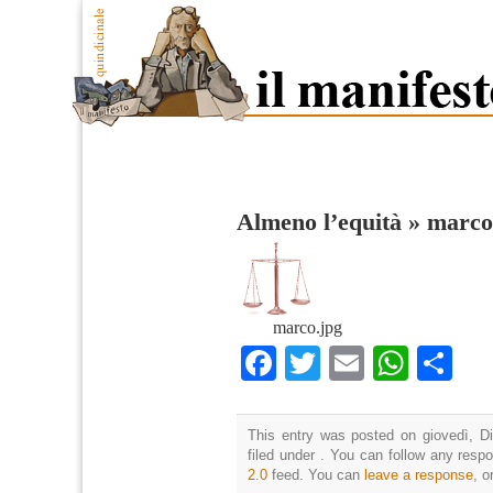
Almeno l’equità
»
marco
marco.jpg
Facebook
Twitter
Email
What
Co
This entry was posted on giovedì, D
filed under . You can follow any resp
2.0
feed. You can
leave a response
, o