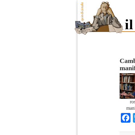
Cambi
manif
ro
mani