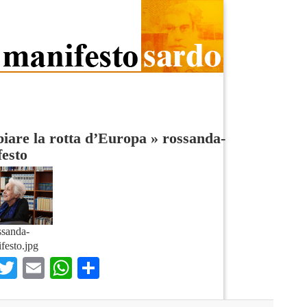
are la rotta d’Europa
»
rossanda-
esto
ssanda-
festo.jpg
Facebook
Twitter
Email
WhatsApp
Condividi