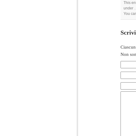
This en
under .
You ca
Scriv
Ciascun
Non son