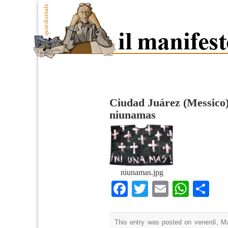
Ciudad Juárez (Messico)
niunamas
niunamas.jpg
Facebook
Twitter
Email
What
Co
This entry was posted on venerdì, Ma