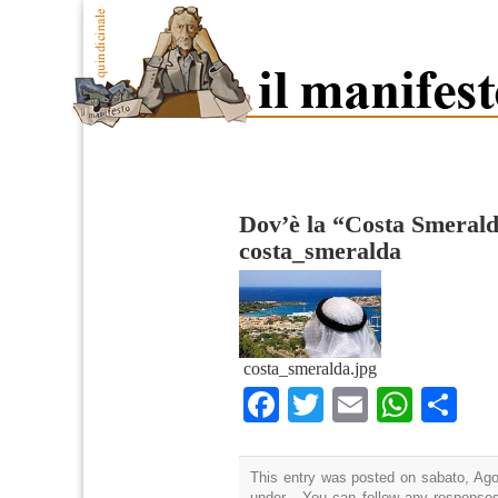
Dov’è la “Costa Smeral
costa_smeralda
costa_smeralda.jpg
Facebook
Twitter
Email
What
Co
This entry was posted on sabato, Agos
under . You can follow any responses