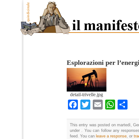
Esplorazioni per l’energ
detail-trivelle.jpg
Facebook
Twitter
Email
What
Co
This entry was posted on martedì, Gen
under . You can follow any responses
feed. You can
leave a response
, or
tr