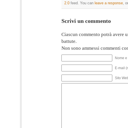
2.0
feed. You can
leave a response
, o
Scrivi un commento
Ciascun commento potrà avere u
battute.
Non sono ammessi commenti con
Nome e 
E-mail (
Sito We