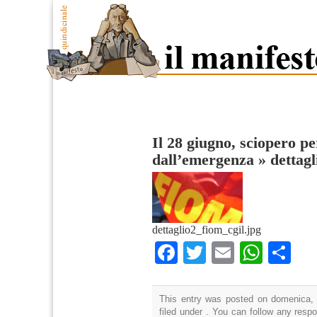
Il 28 giugno, sciopero pe
dall’emergenza
»
dettag
dettaglio2_fiom_cgil.jpg
Facebook
Twitter
Email
What
Co
This entry was posted on domenica, 
filed under . You can follow any resp