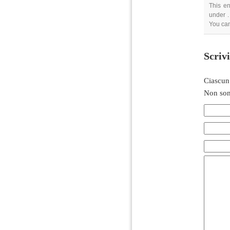
This en
under .
You ca
Scriv
Ciascun
Non son