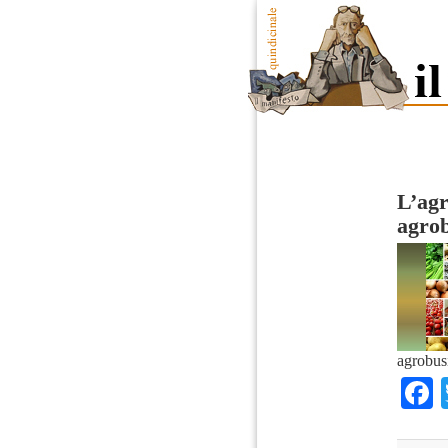
L’agr
agrob
agrobus