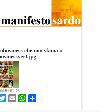
obusiness che non sfama
»
usinessvert.jpg
inessvert.jpg
Facebook
Twitter
Email
WhatsApp
Condividi