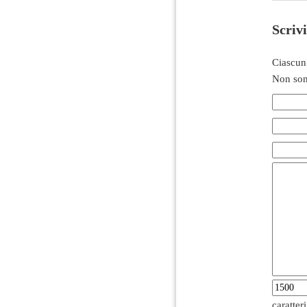
Scriv
Ciascun
Non son
caratter