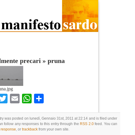
lmente precari
»
pruna
una.jpg
Facebook
Twitter
Email
WhatsApp
Condividi
try was posted on lunedì, Gennaio 31st, 2011 at 22:14 and is filed under
an follow any responses to this entry through the
RSS 2.0
feed. You can
a response
, or
trackback
from your own site.