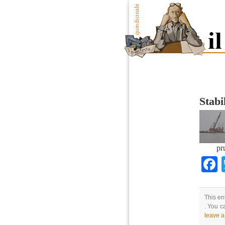
Stabi
pr
This en
. You c
leave 