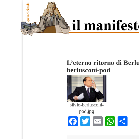
L’eterno ritorno di Berl
berlusconi-pod
silvio-berlusconi-
pod.jpg
Facebook
Twitter
Email
What
Co