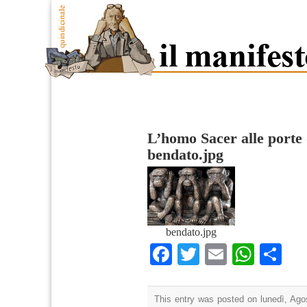
L’homo Sacer alle porte
bendato.jpg
bendato.jpg
Facebook
Twitter
Email
What
Co
This entry was posted on lunedì, Agos