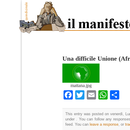
Una difficile Unione (Af
mattana.jpg
Facebook
Twitter
Email
What
Co
This entry was posted on venerdì, Lug
under . You can follow any responses
feed. You can
leave a response
, or
tr