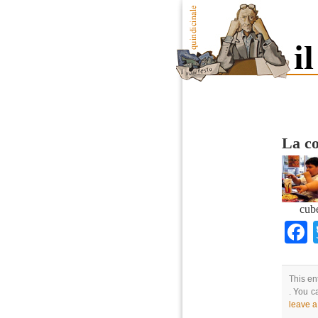
La co
cub
This en
. You c
leave 