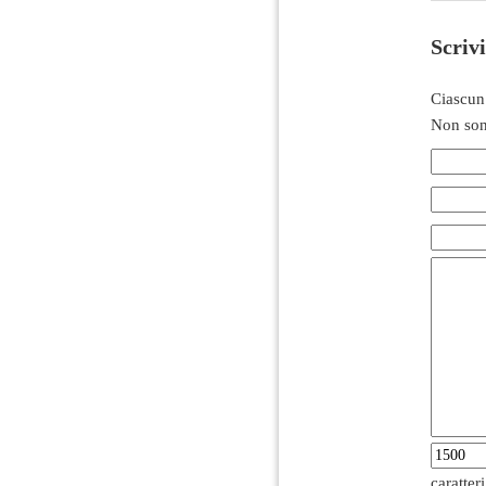
Scriv
Ciascun
Non son
caratter