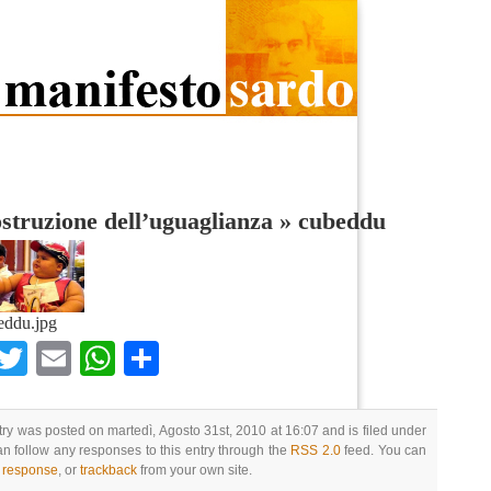
struzione dell’uguaglianza
»
cubeddu
eddu.jpg
Facebook
Twitter
Email
WhatsApp
Condividi
try was posted on martedì, Agosto 31st, 2010 at 16:07 and is filed under
an follow any responses to this entry through the
RSS 2.0
feed. You can
a response
, or
trackback
from your own site.