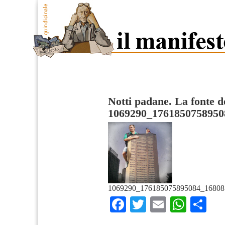
Notti padane. La fonte d
1069290_1761850758950
1069290_176185075895084_16808
Facebook
Twitter
Email
What
Co