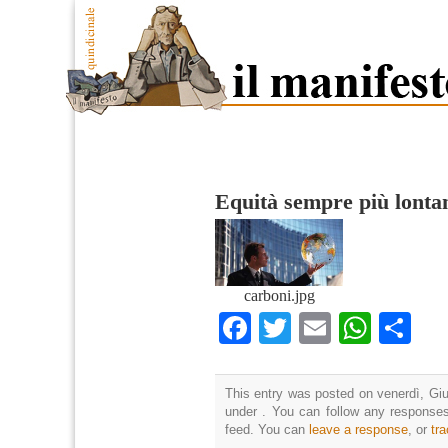
Equità sempre più lonta
carboni.jpg
Facebook
Twitter
Email
What
Co
This entry was posted on venerdì, Giu
under . You can follow any responses
feed. You can
leave a response
, or
tr