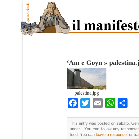
‘Am e Goyn
»
palestina.
palestina.jpg
Facebook
Twitter
Email
What
Co
This entry was posted on sabato, Genn
under . You can follow any responses
feed. You can
leave a response
, or
tr