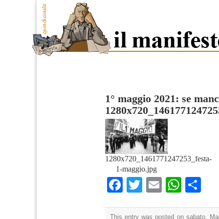
1° maggio 2021: se manc
1280x720_1461771247253
1280x720_1461771247253_festa-
1-maggio.jpg
Facebook
Twitter
Email
What
Co
This entry was posted on sabato, Mag