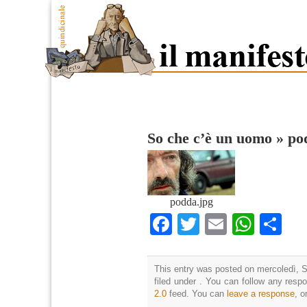
So che c’è un uomo
»
po
podda.jpg
Facebook
Twitter
Email
What
Co
This entry was posted on mercoledì, S
filed under . You can follow any resp
2.0
feed. You can
leave a response
, o