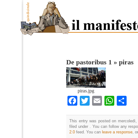
De pastoribus 1
»
piras
piras.jpg
Facebook
Twitter
Email
What
Co
This entry was posted on mercoledì, 
filed under . You can follow any resp
2.0
feed. You can
leave a response
, o