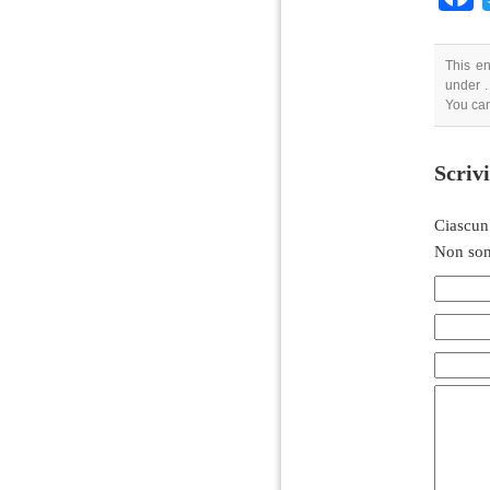
This en
under .
You ca
Scriv
Ciascun
Non son