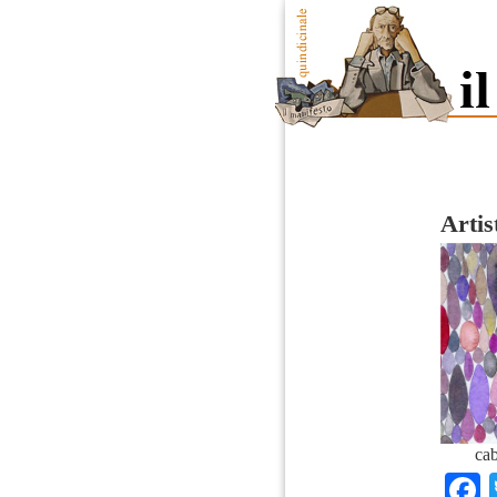
Artis
cab