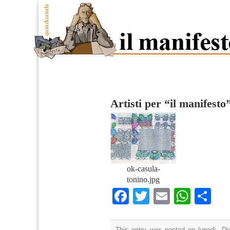
Artisti per “il manifesto
ok-casula-
tonino.jpg
Facebook
Twitter
Email
What
Co
This entry was posted on lunedì, Di