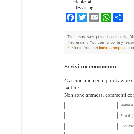
ok-liberati-
alessio.jpg
Facebook
Twitter
Email
What
Co
This entry was posted on lunedì, Di
filed under . You can follow any resp
2.0
feed. You can
leave a response
, o
Scrivi un commento
Ciascun commento potrà avere u
battute.
Non sono ammessi commenti con
Nome e 
E-mail (
Sito We