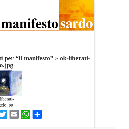
ti per “il manifesto”
»
ok-liberati-
o.jpg
liberati-
elo.jpg
Facebook
Twitter
Email
WhatsApp
Condividi