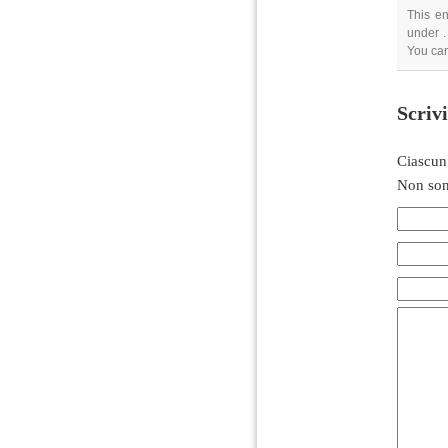
This en
under .
You ca
Scriv
Ciascun
Non son