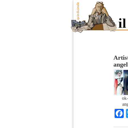
Artis
angel
ok-
ang