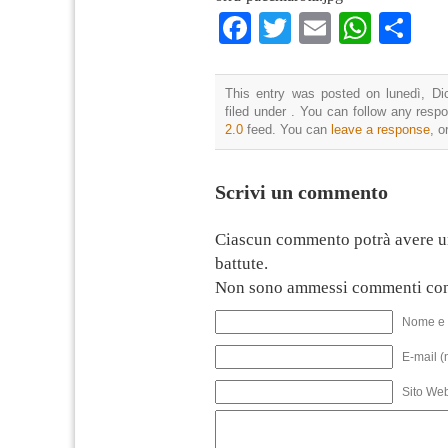
Facebook
Twitter
Email
What
Co
This entry was posted on lunedì, Di
filed under . You can follow any resp
2.0
feed. You can
leave a response
, o
Scrivi un commento
Ciascun commento potrà avere u
battute.
Non sono ammessi commenti con
Nome e 
E-mail (
Sito We