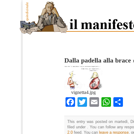
Dalla padella alla brace
vignetta4.jpg
Facebook
Twitter
Email
What
Co
This entry was posted on martedì, D
filed under . You can follow any resp
2.0
feed. You can
leave a response
, o