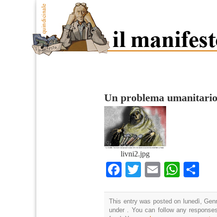
Un problema umanitari
livni2.jpg
Facebook
Twitter
Email
What
Co
This entry was posted on lunedì, Genn
under . You can follow any responses