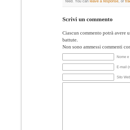
feed. You can
leave a response
, or
tr
Scrivi un commento
Ciascun commento potrà avere u
battute.
Non sono ammessi commenti con
Nome e 
E-mail (
Sito We