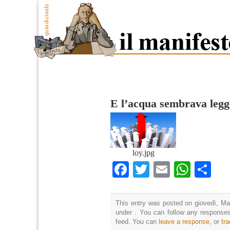
E l’acqua sembrava legg
loy.jpg
Facebook
Twitter
Email
What
Co
This entry was posted on giovedì, Mar
under . You can follow any responses
feed. You can
leave a response
, or
tr