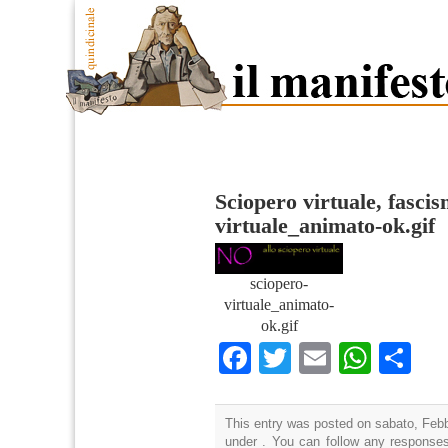
Sciopero virtuale, fascis
virtuale_animato-ok.gif
sciopero-
virtuale_animato-
ok.gif
Facebook
Twitter
Email
What
Co
This entry was posted on sabato, Febbr
under . You can follow any responses