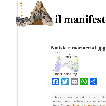
Notizie
»
mariuccia1.jpg
mariuccia1.jpg
Facebook
Twitter
Email
What
Co
This entry was posted on venerdì, Mag
under . You can follow any responses
feed. You can
leave a response
, or
tr