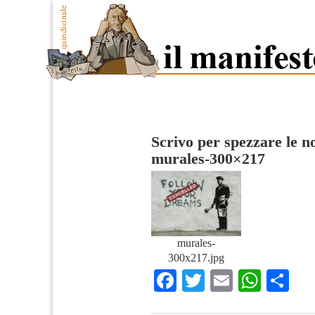
Scrivo per spezzare le no
murales-300×217
murales-
300x217.jpg
Facebook
Twitter
Email
What
Co