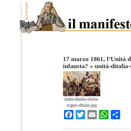
17 marzo 1861, l’Unità d
infausta?
»
unità-ditalia
unita-ditalia-storia-
regno-ditalia.jpg
Facebook
Twitter
Email
What
Co