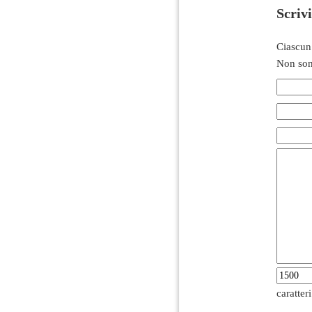
Scriv
Ciascun
Non son
caratter