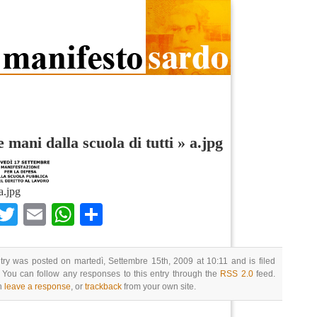
e mani dalla scuola di tutti
»
a.jpg
a.jpg
Facebook
Twitter
Email
WhatsApp
Condividi
try was posted on martedì, Settembre 15th, 2009 at 10:11 and is filed
 You can follow any responses to this entry through the
RSS 2.0
feed.
n
leave a response
, or
trackback
from your own site.