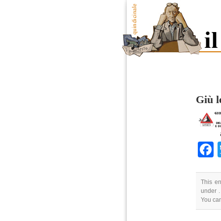
Giù l
This en
under .
You ca