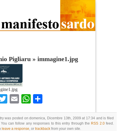
io Pigliaru
»
immagine1.jpg
gine1.jpg
Facebook
Twitter
Email
WhatsApp
Condividi
try was posted on domenica, Dicembre 13th, 2009 at 17:34 and is filed
 You can follow any responses to this entry through the
RSS 2.0
feed.
n
leave a response
, or
trackback
from your own site.