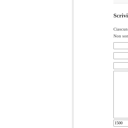
Scriv
Ciascun
Non son