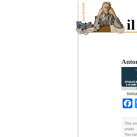
Anton
imma
This en
under .
You ca