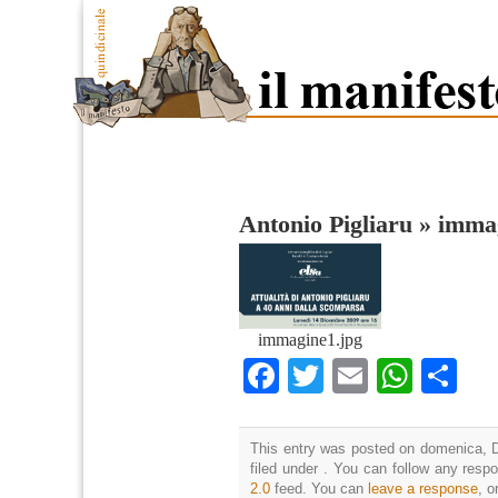
Antonio Pigliaru
»
immag
immagine1.jpg
Facebook
Twitter
Email
What
Co
This entry was posted on domenica, D
filed under . You can follow any resp
2.0
feed. You can
leave a response
, o