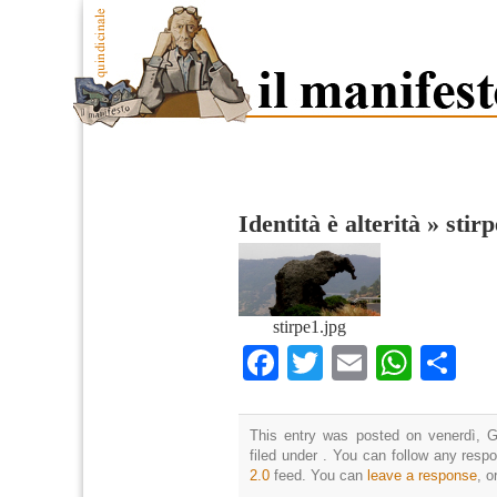
Identità è alterità
»
stirp
stirpe1.jpg
Facebook
Twitter
Email
What
Co
This entry was posted on venerdì, G
filed under . You can follow any resp
2.0
feed. You can
leave a response
, o