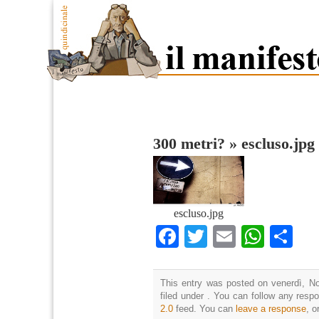
300 metri?
»
escluso.jpg
escluso.jpg
Facebook
Twitter
Email
What
Co
This entry was posted on venerdì, N
filed under . You can follow any resp
2.0
feed. You can
leave a response
, o