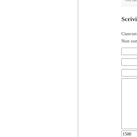
You ca
Scriv
Ciascun
Non son