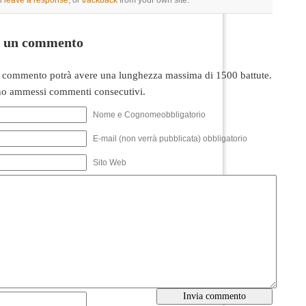
n
leave a response
, or
trackback
from your own site.
i un commento
 commento potrà avere una lunghezza massima di 1500 battute.
o ammessi commenti consecutivi.
Nome e Cognomeobbligatorio
E-mail (non verrà pubblicata) obbligatorio
Sito Web