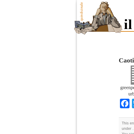
Caoti
greenpe
urb
This en
under .