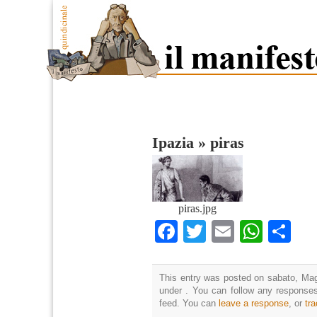
Ipazia
»
piras
piras.jpg
Facebook
Twitter
Email
What
Co
This entry was posted on sabato, Magg
under . You can follow any responses
feed. You can
leave a response
, or
tr