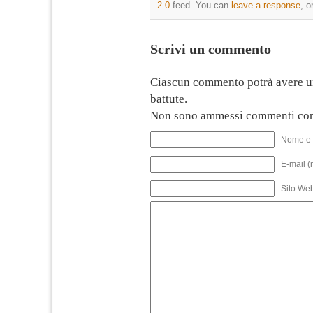
2.0
feed. You can
leave a response
, o
Scrivi un commento
Ciascun commento potrà avere u
battute.
Non sono ammessi commenti con
Nome e 
E-mail (
Sito We