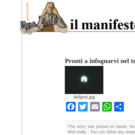
Pronti a infognarvi nel t
deliperi.jpg
Facebook
Twitter
Email
What
Co
This entry was posted on lunedì, No
filed under . You can follow any resp