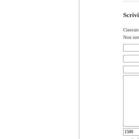
Scriv
Ciascun
Non son