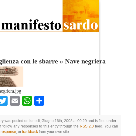
lienza con le sbarre
»
Nave negriera
egriera.jpg
Facebook
Twitter
Email
WhatsApp
Condividi
try was posted on lunedì, Giugno 16th, 2008 at 00:29 and is filed under .
 follow any responses to this entry through the
RSS 2.0
feed. You can
a response
, or
trackback
from your own site.