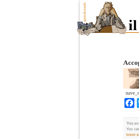
Accog
nave_n
This en
You can
leave 