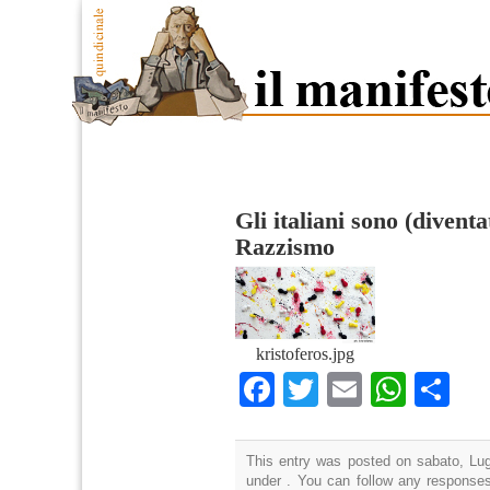
Gli italiani sono (diventat
Razzismo
kristoferos.jpg
Facebook
Twitter
Email
What
Co
This entry was posted on sabato, Lugl
under . You can follow any responses