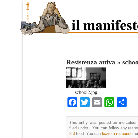
Resistenza attiva
»
schoo
school2.jpg
Facebook
Twitter
Email
What
Co
This entry was posted on mercoledì,
filed under . You can follow any resp
2.0
feed. You can
leave a response
, o