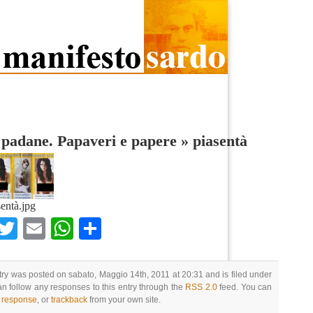
 padane. Papaveri e papere
»
piasentà
sentà.jpg
Facebook
Twitter
Email
WhatsApp
Condividi
try was posted on sabato, Maggio 14th, 2011 at 20:31 and is filed under
an follow any responses to this entry through the
RSS 2.0
feed. You can
a response
, or
trackback
from your own site.