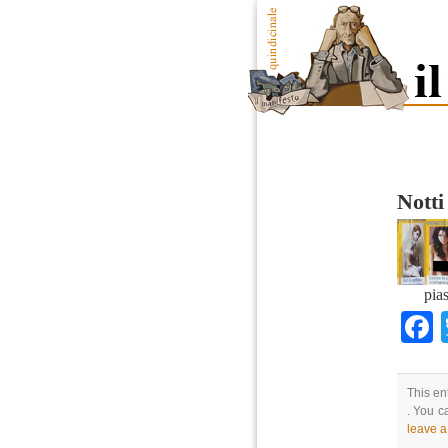
Notti
pia
This en
. You c
leave 