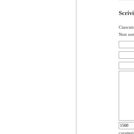
Scriv
Ciascun
Non son
caratter