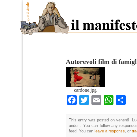
Autorevoli film di famigl
cardone.jpg
Facebook
Twitter
Email
What
Co
This entry was posted on venerdì, Lug
under . You can follow any responses
feed. You can
leave a response
, or
tr